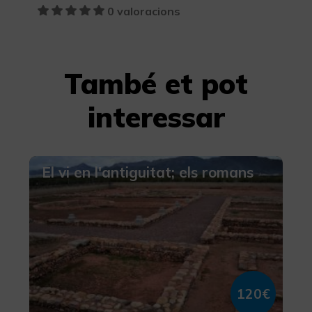
0 valoracions
També et pot
interessar
El vi en l'antiguitat; els romans
120€