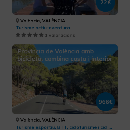
22€
València, VALÈNCIA
Turisme actiu-aventura
1 valoracions
Província de València amb
bicicleta, combina costa i interior
966€
València, VALÈNCIA
Turisme esportiu, BTT, cicloturisme i ciclisme