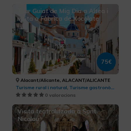
Tour Guiat de Mig Dia a Altea i
visita a Fàbrica de Xocolate
75€
Alacant/Alicante, ALACANT/ALICANTE
Turisme rural i natural, Turisme gastronòmic, Turisme cultural
0 valoracions
Visita teatralitzada a Sant
Nicolau