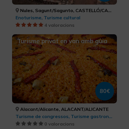
Nules, Sagunt/Sagunto, CASTELLÓ/CASTELLÓN, VALÈNCIA
Enoturisme, Turisme cultural
4 valoracions
Turisme privat en van amb guia
80€
Alacant/Alicante, ALACANT/ALICANTE
Turisme de congressos, Turisme gastronòmic, Turisme d'oci i diversió, Turisme rural i natural, Ciutats, Senderisme, Busseig, Turisme cultural, Turisme musical, Activitats nàutiques, Turisme actiu-aventura
0 valoracions