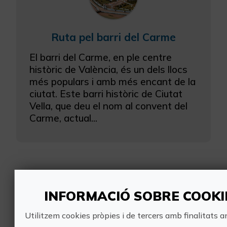
Ruta pel barri del Carme
El barri del Carme, en ple centre
històric de València, és un dels llocs
més populars i amb més encant de la
ciutat. Este barri històric de Ciutat
Vella, que deu el nom al convent del
Carme, actual...
Experiències
INFORMACIÓ SOBRE COOKI
pròximes
Utilitzem cookies pròpies i de tercers amb finalitats a