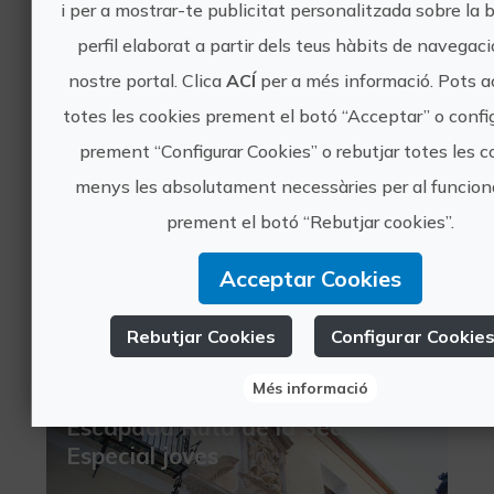
i per a mostrar-te publicitat personalitzada sobre la 
perfil elaborat a partir dels teus hàbits de navegaci
Sants Joans, l'esplendor del
Barroc
nostre portal. Clica
ACÍ
per a més informació. Pots a
totes les cookies prement el botó “Acceptar” o config
prement “Configurar Cookies” o rebutjar totes les c
menys les absolutament necessàries per al funcio
prement el botó “Rebutjar cookies”.
15€
Acceptar Cookies
València, VALÈNCIA
Rebutjar Cookies
Configurar Cookie
Turisme cultural
1 valoracions
Més informació
Escapada Ruta de la Seda.
Especial joves