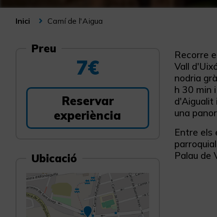
Camí de l'Aigua
Inici
Preu
Recorre el
7€
Vall d'Uix
nodria gr
h 30 min i
Reservar
d'Aigualit
una panorà
experiència
Entre els
parroquial
Palau de V
Ubicació