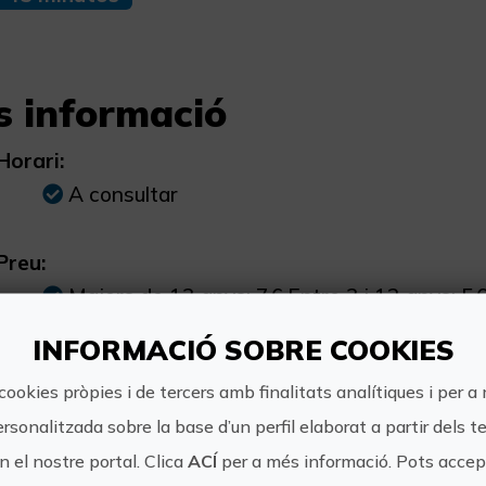
s informació
Horari:
A consultar
Preu:
Majors de 13 anys: 7€ Entre 3 i 12 anys: 5€
INFORMACIÓ SOBRE COOKIES
Una altra informació:
cookies pròpies i de tercers amb finalitats analítiques i per a
Cal concertar prèviament la visita amb la T
través del correu vallduixo@touristinfo.net. G
ersonalitzada sobre la base d’un perfil elaborat a partir dels t
 el nostre portal. Clica
ACÍ
per a més informació. Pots accept