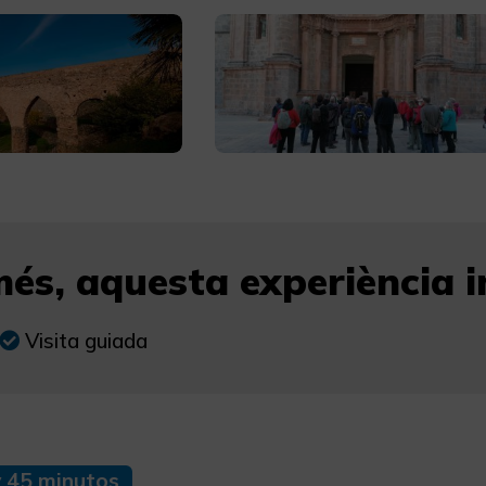
és, aquesta experiència in
Visita guiada
y 45 minutos