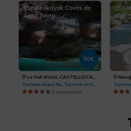
Espeleokayak Coves de
El Sa
Sant Josep
dia
50€
La Vall d'Uixó, CASTELLÓ/CASTELLÓN
Navaj
Turisme esportiu, Turisme actiu-aventura
2 valoracions