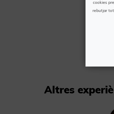
cookies pre
rebutjar to
T
Altres experiè