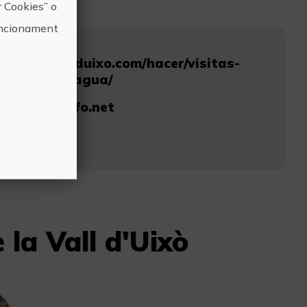
r Cookies” o
funcionament
urismolavallduixo.com/hacer/visitas-
camino-del-agua/
o@touristinfo.net
785
 la Vall d'Uixò