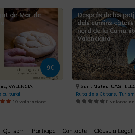
egat de Mar de
Després de les pet
mo
dels camins càtars 
nord de la Comunit
Valenciana
9€
uz, VALÈNCIA
Sant Mateu, CASTELLÓ/CAS
 cultural
10 valoracions
0 valoracion
Qui som
Participa
Contacte
Clàusula Legal