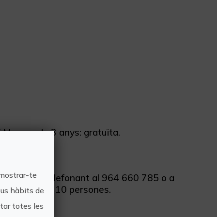
 Menors de 3 anys: gratuïta.
 mostrar-te
ourist Info, telefonant al 964 660 785 o a
rups de mínim 10 persones.
eus hàbits de
ar totes les