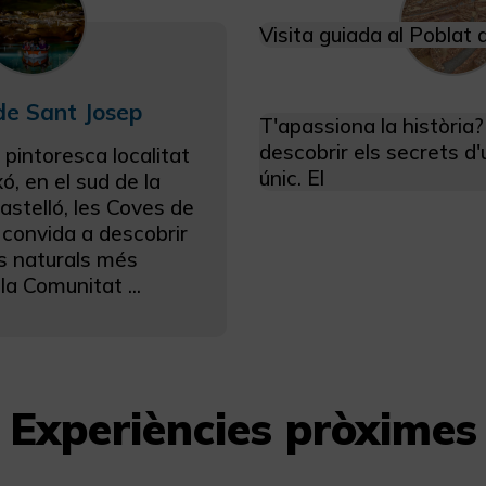
Visita guiada al Poblat
de Sant Josep
T'apassiona la història
descobrir els secrets d
 pintoresca localitat
únic. El
xó, en el sud de la
astelló, les Coves de
 convida a descobrir
rs naturals més
la Comunitat ...
Experiències pròximes