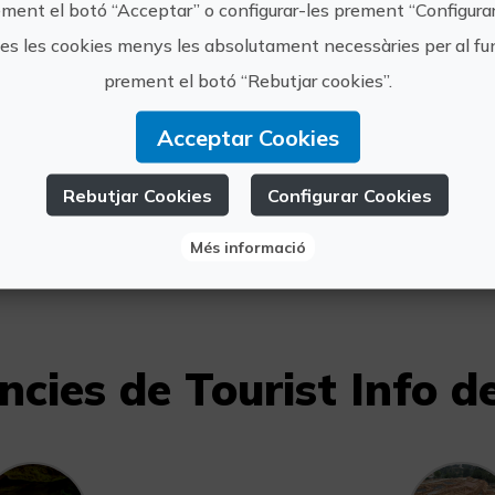
ment el botó “Acceptar” o configurar-les prement “Configura
tes les cookies menys les absolutament necessàries per al 
prement el botó “Rebutjar cookies”.
https://t
ourist Info de la
guiadas/
Acceptar Cookies
Vall d'Uixò
vallduix
Rebutjar Cookies
Configurar Cookies
964 660 
Més informació
ncies de Tourist Info de