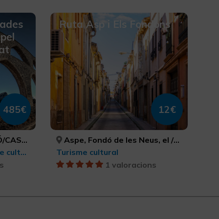
jades
Ruta Asp i Els Fondons
pel
at
485€
12€
TELLÓN
Aspe, Fondó de les Neus, el /Hondón de las Nieves, Hondón de los Frailes, ALACANT/ALICANTE, ALACANT/ALICANTE, ALACANT/ALICANTE
Ruta dels Càtars, Turisme cultural
Turisme cultural
s
1 valoracions