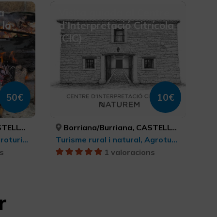
a
Visita guiada al Centre
 la
d’Interpretació Citrícola
(CIC)
50€
10€
STELLÓN
Borriana/Burriana, CASTELLÓ/CASTELLÓN
Turisme gastronòmic, Agroturisme, Turisme rural i natural
Turisme rural i natural, Agroturisme
s
1 valoracions
r