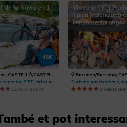
lt de la Núvia en 1
Visita al CIC i Paell
típica Valenciana a
llenya de taronger
45€
as, CASTELLÓ/CASTELLÓN
Borriana/Burriana, CASTELLÓ/CA
Turisme esportiu, BTT, cicloturisme i ciclisme
11 valoracions
1 valoracion
També et pot interessa