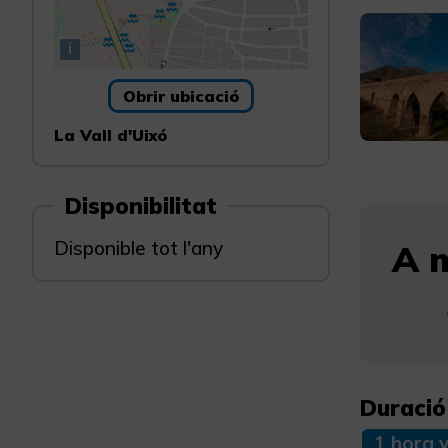
i
Obrir ubicació
La Vall d'Uixó
Disponibilitat
Disponible tot l'any
A m
Duració
1 hora 