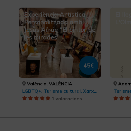
Experiència Artística
El ll
Personalitzada amb
L'Ol
Jesús Arrúe "El pintor de
les mirades"
45€
València, VALÈNCIA
Adem
LGBTQ+, Turisme cultural, Xarxa de centres d’Art Contemporani, Art contemporani, Ciutats, Turisme cultural
Turisme
1 valoracions