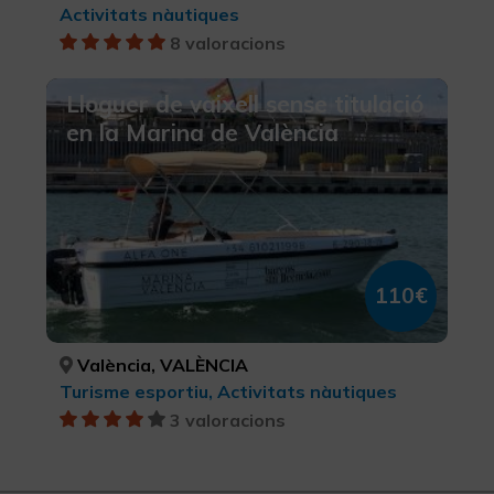
Activitats nàutiques
8 valoracions
Lloguer de vaixell sense titulació
en la Marina de València
110€
València, VALÈNCIA
Turisme esportiu, Activitats nàutiques
3 valoracions