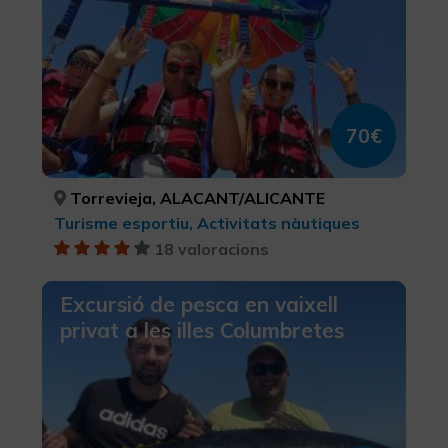
70€
Torrevieja, ALACANT/ALICANTE
Turisme esportiu, Activitats nàutiques
18 valoracions
Excursió de pesca en vaixell
privat a les illes Columbretes