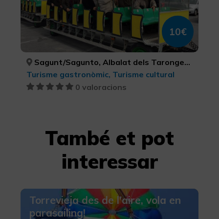
10€
Sagunt/Sagunto, Albalat dels Tarongers, Gilet, Petrés, VALÈNCIA, VALÈNCIA, VALÈNCIA, VALÈNCIA
Turisme gastronòmic, Turisme cultural
0 valoracions
També et pot
interessar
Torrevieja des de l'aire, vola en
parasailing!