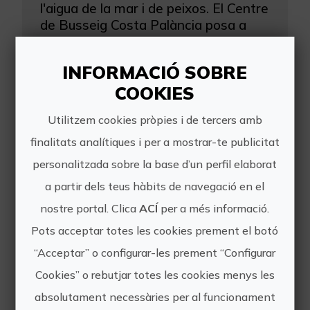
l'aigua de la mar i de peixos. El Centre
de Busseig Costa Palància posa a
l'abast de...
INFORMACIÓ SOBRE
COOKIES
Utilitzem cookies pròpies i de tercers amb
finalitats analítiques i per a mostrar-te publicitat
personalitzada sobre la base d’un perfil elaborat
Busseig en vaixells enfonsats a Sagunt
a partir dels teus hàbits de navegació en el
nostre portal. Clica
Busseja en restes submergides a -35
ACÍ
per a més informació.
metres en aigües de Sagunt, el
Pots acceptar totes les cookies prement el botó
majestuós S.S. Coila. Podràs realitzar
“Acceptar” o configurar-les prement “Configurar
una immersió senzilla o tècnica en
aquest vaixell enfonsat pel submarí
Cookies” o rebutjar totes les cookies menys les
alemany U64 fa 100 anys...
absolutament necessàries per al funcionament