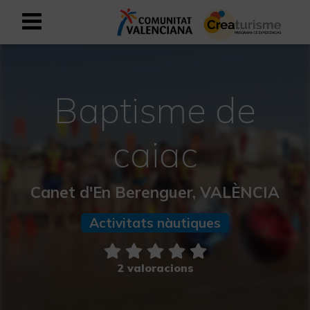
Registrar-se com a usuari empresar
Registre empresarial
Baptisme de
Valencià
caiac
Mediterrani Actiu i Esportiu
Canet d'En Berenguer, VALÈNCIA
Mediterrani Cultural
Activitats nàutiques
Mediterrani Rural i Natural
Experiències a la tardor
2 valoracions
Experiències Setmana Santa