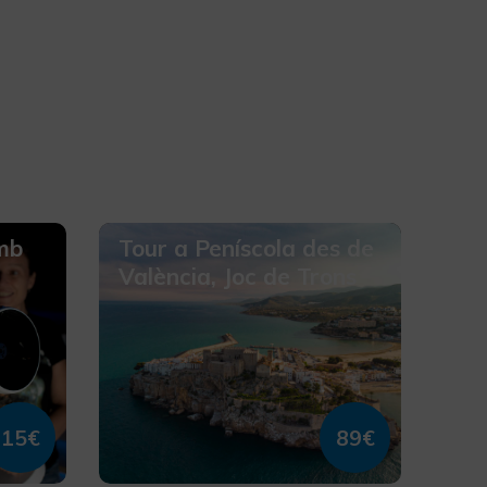
amb
Tour a Peníscola des de
València, Joc de Trons
15€
89€