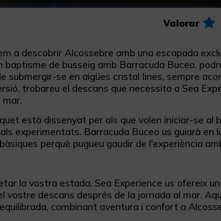
Valorar
m a descobrir Alcossebre amb una escapada exclus
un baptisme de busseig amb Barracuda Buceo, podr
e submergir-se en aigües cristal·lines, sempre aco
rsió, trobareu el descans que necessita a Sea Expe
 mar.
uet està dissenyat per als que volen iniciar-se al 
als experimentats. Barracuda Buceo us guiarà en l
bàsiques perquè pugueu gaudir de l'experiència amb t
tar la vostra estada, Sea Experience us ofereix un
el vostre descans després de la jornada al mar. Aq
quilibrada, combinant aventura i confort a Alcoss