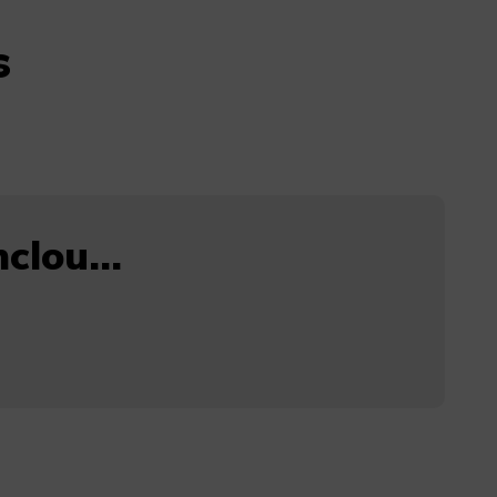
s
clou...