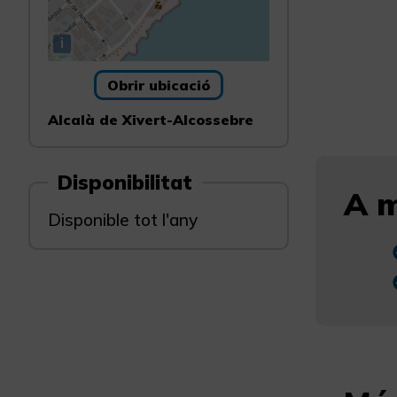
i
Obrir ubicació
Alcalà de Xivert-Alcossebre
Disponibilitat
A m
Disponible tot l'any