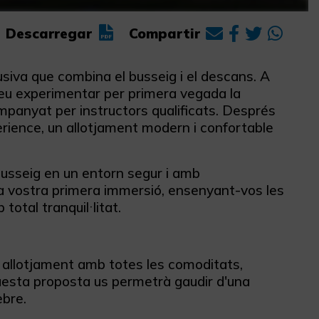
Descarregar
Compartir
iva que combina el busseig i el descans. A
eu experimentar per primera vegada la
mpanyat per instructors qualificats. Després
rience, un allotjament modern i confortable
busseig en un entorn segur i amb
a vostra primera immersió, ensenyant-vos les
otal tranquil·litat.
 allotjament amb totes les comoditats,
uesta proposta us permetrà gaudir d'una
ebre.