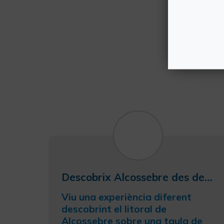
Descobrix Alcossebre des de la mar en paddle surf
Viu una experiència diferent
descobrint el litoral de
Alcossebre sobre una taula de