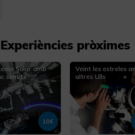
Experiències pròximes
stema Solar amb
Veint les estreles 
nc sentits
altres Ulls
10€