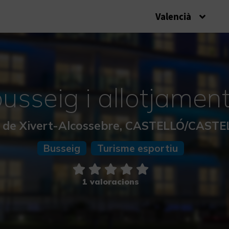
Valencià
usseig i allotjamen
à de Xivert-Alcossebre, CASTELLÓ/CAST
Busseig
Turisme esportiu
1 valoracions