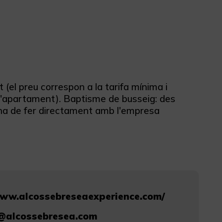
 (el preu correspon a la tarifa mínima i
s d'apartament). Baptisme de busseig: des
'ha de fer directament amb l'empresa
www.alcossebreseaexperience.com/
@alcossebresea.com