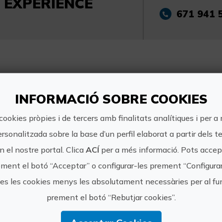
EXPERIENCE
671 941 
ncies de ALCOSSEBRE 
INFORMACIÓ SOBRE COOKIES
cookies pròpies i de tercers amb finalitats analítiques i per a
ersonalitzada sobre la base d’un perfil elaborat a partir dels t
 el nostre portal. Clica
ACÍ
per a més informació. Pots accept
ment el botó “Acceptar” o configurar-les prement “Configura
tes les cookies menys les absolutament necessàries per al 
Escapada Romàntica Deluxe Alcossebre Sea Experience
prement el botó “Rebutjar cookies”.
Gaudeix d’una estada de somni en
els nostres exclusius apartaments