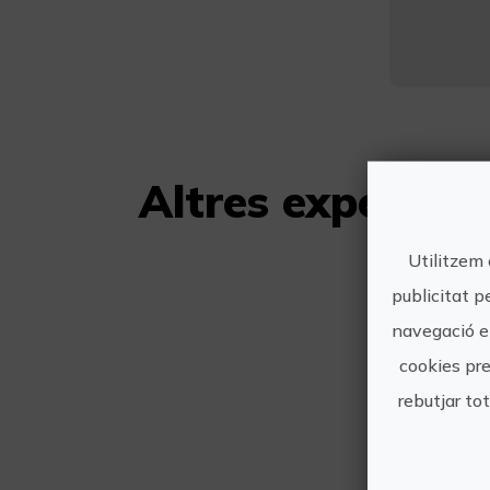
Altres experiè
Utilitzem 
publicitat p
navegació en
cookies pre
rebutjar to