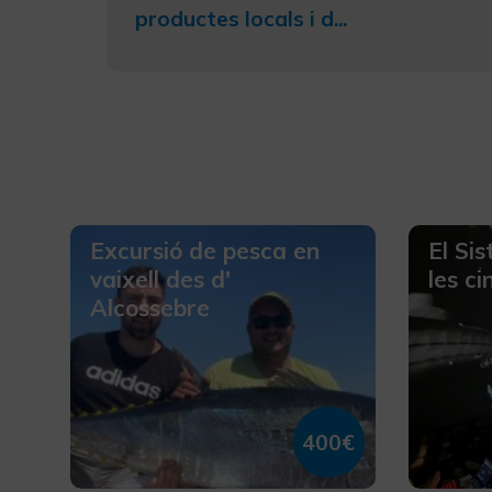
productes locals i d...
Excursió de pesca en
El Si
vaixell des d'
les ci
Alcossebre
400€