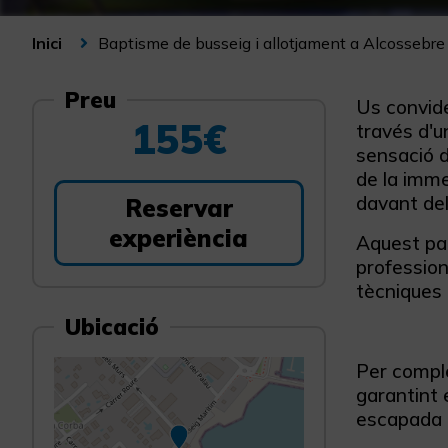
Baptisme de busseig i allotjament a Alcossebre
Inici
Preu
Us convide
155€
través d'
sensació d
de la imme
davant del
Reservar
experiència
Aquest paq
profession
tècniques 
Ubicació
Per comple
garantint 
escapada e