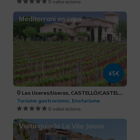
0 valoracions
Mediterrani en copa
45€
Les Useres/Useras, CASTELLÓ/CASTELLÓN
Turisme gastronòmic, Enoturisme
0 valoracions
Visita guiada La Vila Joiosa