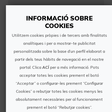
INFORMACIÓ SOBRE
COOKIES
Utilitzem cookies pròpies i de tercers amb finalitats
EXPERIENCIAS EN
analítiques i per a mostrar-te publicitat
CASTELLÓN
personalitzada sobre la base d’un perfil elaborat a
partir dels teus hàbits de navegació en el nostre
portal. Clica
ACÍ
per a més informació. Pots
acceptar totes les cookies prement el botó
Volem oferir experiències singulars i
diverses amb l'objectiu de promocionar
“Acceptar” o configurar-les prement “Configurar
turísticament la província de Castelló
Cookies” o rebutjar totes les cookies menys les
absolutament necessàries per al funcionament
https://experienciasencastellon.es/
prement el botó “Rebutjar cookies”.
hola@experienciasencastellon.com