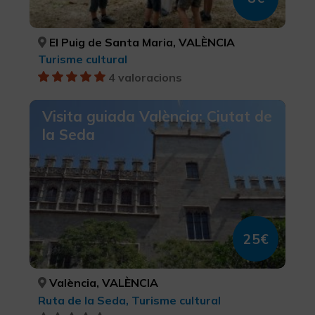
El Puig de Santa Maria, VALÈNCIA
Turisme cultural
4 valoracions
Visita guiada València: Ciutat de
la Seda
25€
València, VALÈNCIA
Ruta de la Seda, Turisme cultural