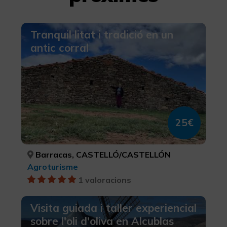
Tranquil·litat i tradició en un
antic corral
25€
Barracas, CASTELLÓ/CASTELLÓN
Agroturisme
1 valoracions
Visita guiada i taller experiencial
sobre l'oli d'oliva en Alcublas