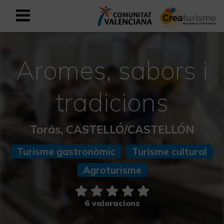
Registrar-se com a usuari empresar
Registre empresarial
Aromes, sabors i
Valencià
tradicions
Mediterrani Actiu i Esportiu
Torás, CASTELLÓ/CASTELLÓN
Mediterrani Cultural
Turisme gastronòmic
Turisme cultural
Mediterrani Rural i Natural
Agroturisme
Experiències a la tardor
6 valoracions
Experiències Setmana Santa