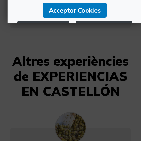
Acceptar Cookies
610 256 627
Rebutjar Cookies
Configurar Cookies
Més informació
Altres experiències
de EXPERIENCIAS
EN CASTELLÓN