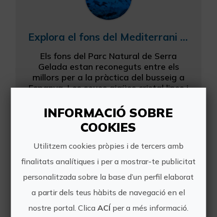
Explora el fons del Mediterrani en el Parc Natural de Serra Gelada
Els fons del Parc Natural de Serra
Gelada estan reconeguts entre els
millors per a la pràctica del busseig a
Espanya. Les seues aigües cristal·lines i
de temperatures suaus són un dels
màxims exponent...
INFORMACIÓ SOBRE
COOKIES
Utilitzem cookies pròpies i de tercers amb
finalitats analítiques i per a mostrar-te publicitat
personalitzada sobre la base d’un perfil elaborat
a partir dels teus hàbits de navegació en el
Descobreix el busseig a La Vila Joiosa
nostre portal. Clica
ACÍ
per a més informació.