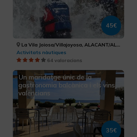
45€
La Vila Joiosa/Villajoyosa, ALACANT/ALICANTE
Activitats nàutiques
64 valoracions
Un maridatge únic de la
gastronomia balcànica i els vins
valencians
35€