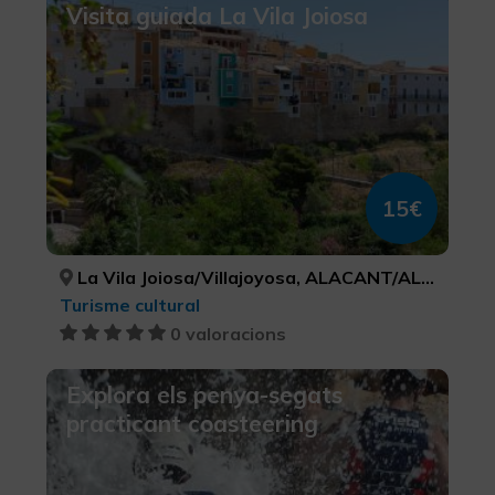
Visita guiada La Vila Joiosa
15€
La Vila Joiosa/Villajoyosa, ALACANT/ALICANTE
Turisme cultural
0 valoracions
Explora els penya-segats
practicant coasteering