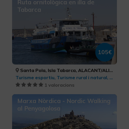
Ruta ornitològica en illa de
Tabarca
105€
Santa Pola, Isla Tabarca, ALACANT/ALICANTE, ALACANT/ALICANTE
Turisme esportiu, Turisme rural i natural, Observació d'ocells, Senderisme, Parcs Naturals
1 valoracions
Marxa Nòrdica - Nordic Walking
al Penyagolosa