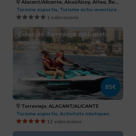
Alacant/Alicante, Alcoi/Alcoy, Altea, Benidorm, Callosa d'en Sarrià, Dénia, Elx/Elche, La Vall d'Ebo, Xàbia/Jávea, ALACANT/ALICANTE, ALACANT/ALICANTE, ALACANT/ALICANTE, ALACANT/ALICANTE, ALACANT/ALICANTE, ALACANT/ALICANTE, ALACANT/ALICANTE, ALACANT/ALICANTE, ALACANT/ALICANTE
Turisme esportiu, Turisme actiu-aventura
1 valoracions
Cales de Torrevieja amb moto
aquàtica
85€
Torrevieja, ALACANT/ALICANTE
Turisme esportiu, Activitats nàutiques
12 valoracions