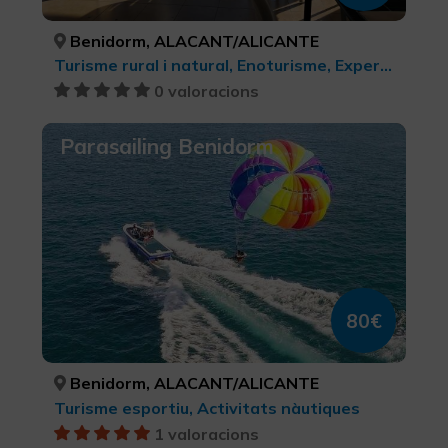
Benidorm, ALACANT/ALICANTE
Turisme rural i natural, Enoturisme, Experiències Gastronòmiques l'Exquisit Mediterrani, Turisme gastronòmic
0 valoracions
Parasailing Benidorm
80€
Benidorm, ALACANT/ALICANTE
Turisme esportiu, Activitats nàutiques
1 valoracions