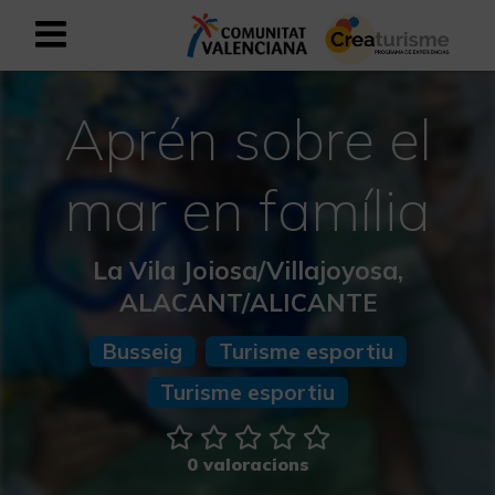
Registrar-se com a usuari empresar
Registre empresarial
Aprén sobre el
Valencià
mar en família
Mediterrani Actiu i Esportiu
La Vila Joiosa/Villajoyosa,
ALACANT/ALICANTE
Mediterrani Cultural
Busseig
Turisme esportiu
Mediterrani Rural i Natural
Turisme esportiu
Experiències a la tardor
0 valoracions
Experiències Setmana Santa