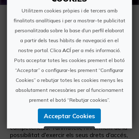
Contacte
Inicio
Utilitzem cookies pròpies i de tercers amb
finalitats analítiques i per a mostrar-te publicitat
Pose's en contacte amb nosaltres per a
personalitzada sobre la base d’un perfil elaborat
fer-nos arribar qualsevol consulta,
a partir dels teus hàbits de navegació en el
sol·licitud d'informació o suggerir-nos nous
continguts que ens ajuden a millorar:
nostre portal. Clica
ACÍ
per a més informació.
Pots acceptar totes les cookies prement el botó
producto_turisme@turismecv.es
“Acceptar” o configurar-les prement “Configurar
Les dades de caràcter personal
Cookies” o rebutjar totes les cookies menys les
contingudes en el correu electrònic podran
ser inclosos en un fitxer per al seu
absolutament necessàries per al funcionament
tractament per part de l'
Agència
prement el botó “Rebutjar cookies”.
Valenciana del Tuirsme
, com a titular
responsable, en l'ús de les funcions pròpies
Acceptar Cookies
que té atribuïdes i en l'àmbit de les seues
competències. Tanmateix, l'informem de la
Rebutjar Cookies
possibilitat d'exercir els seus drets d'accés,