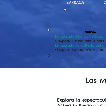
BARRACA
D
TARIFAS
Temporada Alta (Junio-Sept)
50€/pers
Grupo mín. 4 pers
Temporada Baja (Resto del a
45€/pers
Grupo mín. 4 pers
Las M
Explora la espectacu
Activa te llevamos a 