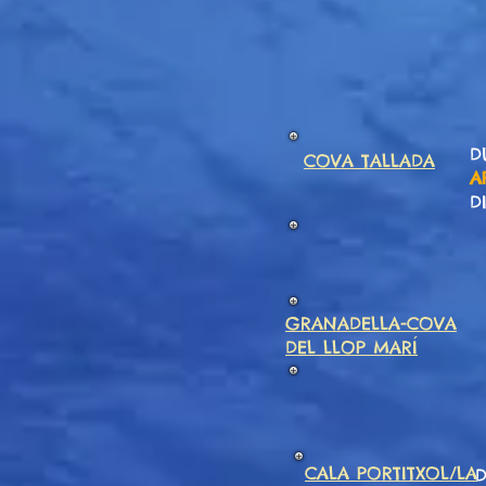
D
COVA TALLADA
A
D
GRANADELLA-COVA
DEL LLOP MARÍ
CALA PORTITXOL/
LA
D