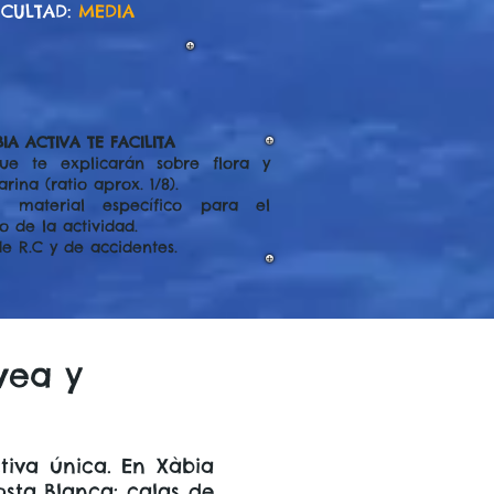
ICULTAD:
MEDIA
IA ACTIVA TE FACILITA
ue te explicarán sobre flora y
rina (ratio aprox. 1/8).
 material específico para el
o de la actividad.
e R.C y de accidentes.
vea y
tiva única. En Xàbia
osta Blanca: calas de