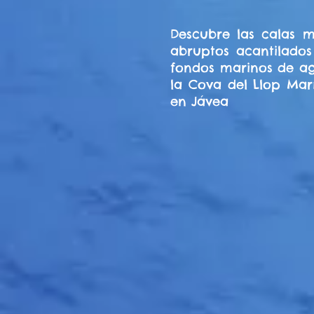
Descubre las calas m
abruptos acantilados
fondos marinos de agu
la Cova del Llop Marí
en Jávea
Excursion
Descubre 
costa 
Excursion
Dejate aco
guías en