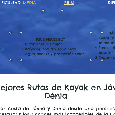
IFICULTAD:
MEDIA
PRIM
DIF
XÀB
Guías q
¿QUE NECESITO?
fauna ma
Escarpines o similar.
Todo el
Bañador, toalla y ropa seca.
ño)
desarroll
.
Agua, snacks y protección solar
Seguro d
ejores Rutas de Kayak en Já
Dénia
lar costa de Jávea y Dénia desde una perspec
descubrir los rincones más inaccesibles de la C