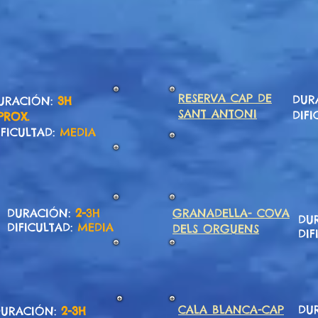
RESERVA CAP DE
DUR
URACIÓN:
3H
SANT ANTONI
DIFI
PROX.
IFICULTAD:
MEDIA
DURACIÓN:
2-
3
H
GRANADELLA- COVA
DU
DIFICULTAD:
MEDIA
DELS ORGUENS
DIF
CALA BLANCA-
CAP
DU
URACIÓN:
2-3H