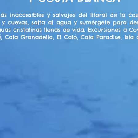
ás inaccesibles y salvajes del litoral de la c
 y cuevas, salta al agua y sumérgete para des
as cristalinas llenas de vida. Excursiones a Co
, Cala Granadella, El Caló, Cala Paradise, Isla
es de kayak en Jávea
Excursiones de kayak Cova Tallada
Excursiones f
los acantilados de la
Explora cuevas inaccesibles en el mar
Explora la cost
de Dénia y Jávea.
Mediterráneo como la Cova Tallada.
es guiadas en kayak
Excursiones de kayak en Dénia
Kayaking Jáve
mpañar por nuestros
Vista la costa de Jávea y Dénia
Vive la mejor av
 tu mejor aventura.
acompañado por nuestros guías.
Costa Bla