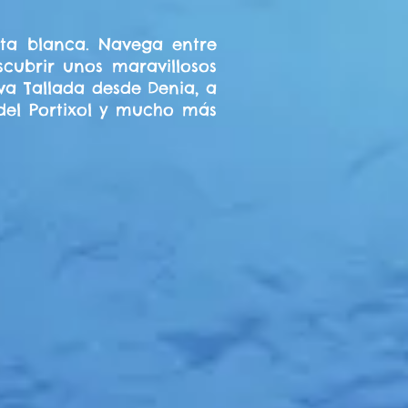
osta blanca. Navega entre
cubrir unos maravillosos
va Tallada desde Denia, a
 del Portixol y mucho más
amiliares en kayak
a blanca en familia
a y Dénia
entura en la
nca.