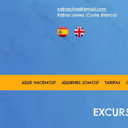
xabiactiva@gmail.com
Xàbia/Jávea (Costa Blanca)
¿QUE HACEMOS?
¿QUIENES SOMOS?
TARIFAS
EXCURS