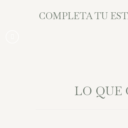
COMPLETA TU EST
Visita guiada Banyeres de Mariola
Bike Park e-bike
Catering con Restaurante La Pirámi
Visita bodega Francisco Gómez
LO QUE