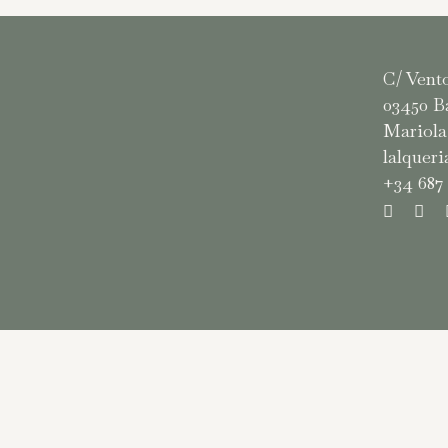
C/ Ventor
03450 B
Mariola 
lalquer
+34 687 