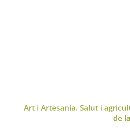
Turisme
Sostenible
Home
Turisme
Sostenible
Art i Artesania. Salut i agricu
de l