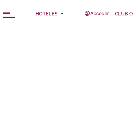
Acceder
HOTELES
CLUB O