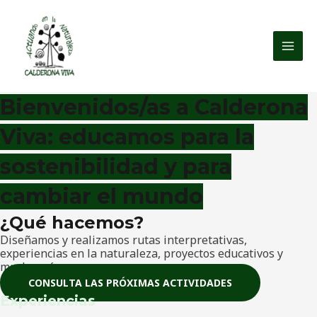
Ir
MAI
al
MEN
contenido
Bienvenidos/as a Calderona
Viva: educamos para la
sostenibilidad y para
cambiar el mundo
¿Qué hacemos?
Diseñamos y realizamos rutas interpretativas,
experiencias en la naturaleza, proyectos educativos y
mucho más.
CONSULTA LAS PRÓXIMAS ACTIVIDADES
Experiencias